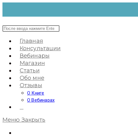
Перейти
к
содержимому
Поиск
на
Главная
сайте
Консультации
Вебинары
Магазин
Статьи
Обо мне
Отзывы
О Книге
О Вебинарах
0
Меню
Закрыть