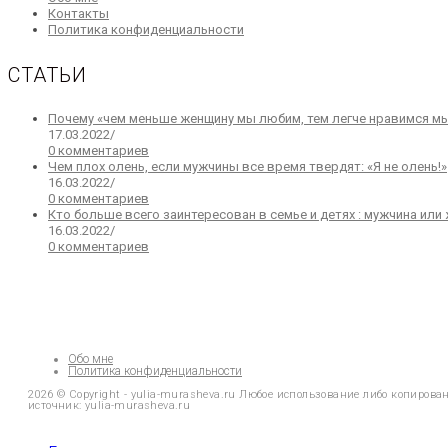
новой
в
Откроется
вкладке
Контакты
вкладке
новой
в
Откроется
Политика конфиденциальности
вкладке
новой
в
вкладке
новой
СТАТЬИ
вкладке
Почему «чем меньше женщину мы любим, тем легче нравимся мы
17.03.2022
/
0 комментариев
Чем плох олень, если мужчины все время твердят: «Я не олень!»
16.03.2022
/
0 комментариев
Кто больше всего заинтересован в семье и детях : мужчина ил
16.03.2022
/
0 комментариев
Обо мне
Политика конфиденциальности
2026 © Copyright - yulia-murasheva.ru Любое использование либо копиров
источник: yulia-murasheva.ru