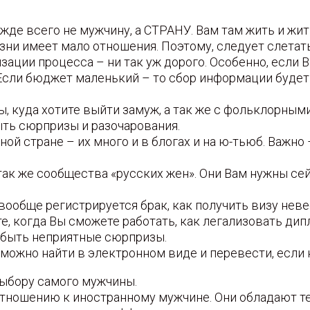
жде всего не мужчину, а СТРАНУ. Вам там жить и жить
изни имеет мало отношения. Поэтому, следует слетат
ации процесса – ни так уж дорого. Особенно, если В
Если бюджет маленький – то сбор информации будет
, куда хотите выйти замуж, а так же с фольклорным
ыть сюрпризы и разочарования.
ой стране – их много и в блогах и на ю-тьюб. Важно 
ак же сообщества «русских жен». Они Вам нужны сейч
вообще регистрируется брак, как получить визу неве
е, когда Вы сможете работать, как легализовать дипл
т быть неприятные сюрпризы.
зможно найти в электронном виде и перевести, если 
выбору самого мужчины.
 отношению к иностранному мужчине. Они обладают т