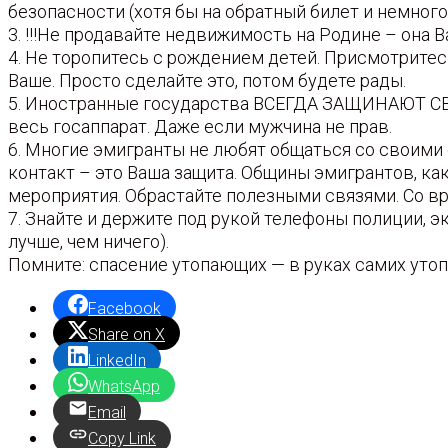
безопасности (хотя бы на обратный билет и немного 
3. !!!Не продавайте недвижимость на Родине – она 
4. Не торопитесь с рождением детей. Присмотритес
Ваше. Просто сделайте это, потом будете рады.
5. Иностранные государства ВСЕГДА ЗАЩИНАЮТ СВОИ
весь госаппарат. Даже если мужчина не прав.
6. Многие эмигранты не любят общаться со своими
контакт – это Ваша защита. Общины эмигрантов, как
мероприятия. Обрастайте полезными связями. Со вр
7. Знайте и держите под рукой телефоны полиции, э
лучше, чем ничего).
Помните: спасение утопающих — в руках самих утоп
Facebook
Share on X
LinkedIn
WhatsApp
Email
Copy Link