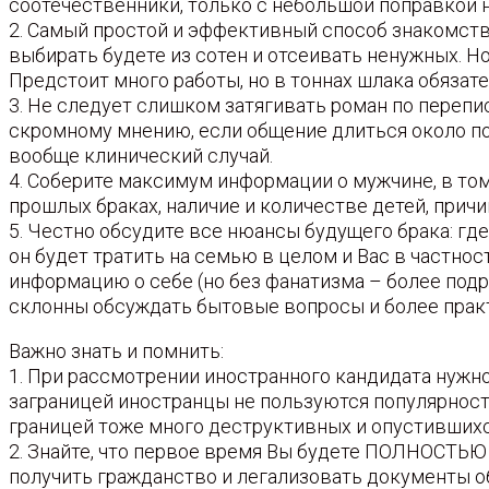
соотечественники, только с небольшой поправкой
2. Самый простой и эффективный способ знакомства 
выбирать будете из сотен и отсеивать ненужных. Но 
Предстоит много работы, но в тоннах шлака обязат
3. Не следует слишком затягивать роман по перепис
скромному мнению, если общение длиться около полу
вообще клинический случай.
4. Соберите максимум информации о мужчине, в том 
прошлых браках, наличие и количестве детей, причин
5. Честно обсудите все нюансы будущего брака: где 
он будет тратить на семью в целом и Вас в частност
информацию о себе (но без фанатизма – более подр
склонны обсуждать бытовые вопросы и более прак
Важно знать и помнить:
1. При рассмотрении иностранного кандидата нужно
заграницей иностранцы не пользуются популярност
границей тоже много деструктивных и опустившихся
2. Знайте, что первое время Вы будете ПОЛНОСТЬЮ 
получить гражданство и легализовать документы о