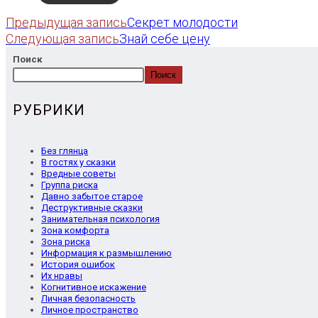
Еще
Предыдущая запись
Секрет молодости
Следующая запись
Знай себе цену
статьи
Поиск
Поиск
РУБРИКИ
Без глянца
В гостях у сказки
Вредные советы
Группа риска
Давно забытое старое
Деструктивные сказки
Занимательная психология
Зона комфорта
Зона риска
Информация к размышлению
История ошибок
Их нравы
Когнитивное искажение
Личная безопасность
Личное пространство