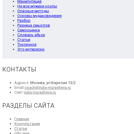
Манипуляция
Не все мужики козлы
Опасные методы
Основы мудаковедения
Разбор
Разница смыслов
Самооценка
Словарь абьза
Статьи
Токсичное
Это интересно
КОНТАКТЫ
Адрес:
г. Москва, ул.Барклая 13/2
Откроется
Email:
coach@yulia-murasheva.ru
Откроется
в
Сайт:
yulia-murasheva.ru
в
вашем
новой
приложении
РАЗДЕЛЫ САЙТА
вкладке
Откроется
Главная
в
Откроется
Консультации
Откроется
новой
в
Статьи
в
вкладке
Откроется
новой
Обо мне