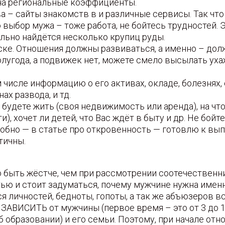
 на региональные коэффициенты.
– сайты знакомств в и различные сервисы. Так что р
выбор мужа – тоже работа, не бойтесь трудностей. Эт
ельно найдётся несколько крупиц руды.
ке. Отношения должны развиваться, а именно – долж
года, а подвижек нет, можете смело высылать ухажёр
числе информацию о его активах, окладе, болезнях, 
ах развода, и тд.
будете жить (своя недвижимость или аренда), на что 
и), хочет ли детей, что Вас ждёт в быту и др. Не бой
обно — в статье про откровенность — готовлю к вып
тичны.
 быть жёстче, чем при рассмотрении соотечественник
ью и стоит задуматься, почему мужчине нужна именн
 личностей, бедноты, гопоты, а так же абъюзеров вс
ЗАВИСИТЬ от мужчины (первое время – это от 3 до 1
б образовании) и его семьи. Поэтому, при начале о