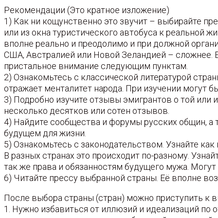
Рекомендации (Это кратное изложение)
1) Как ни кощунственно это звучит – выбирайте пре
или из окна туристического автобуса к реальной ж
вполне реально и преодолимо и при должной организ
США, Австралией или Новой Зеландией – сложнее. 
пристальное внимание следующим пунктам.
2) Ознакомьтесь с классической литературой страны
отражает менталитет народа. При изучении могут б
3) Подробно изучите отзывы эмигрантов о той или ин
несколько десятков или сотен отзывов.
4) Найдите сообщества и форумы русских общин, а т
будущем для жизни.
5) Ознакомьтесь с законодательством. Узнайте как 
В разных странах это происходит по-разному. Узнайт
так же права и обязанностям будущего мужа. Могу
6) Читайте прессу выбранной страны. Её вполне во
После выбора страны (стран) можно приступить к 
1. Нужно избавиться от иллюзий и идеализаций по