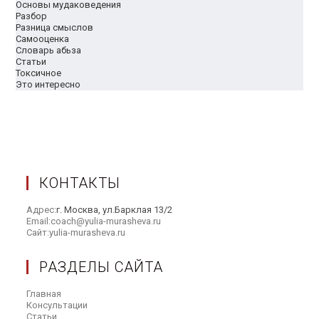
Основы мудаковедения
Разбор
Разница смыслов
Самооценка
Словарь абьза
Статьи
Токсичное
Это интересно
КОНТАКТЫ
Адрес:
г. Москва, ул.Барклая 13/2
Email:
coach@yulia-murasheva.ru
Откроется
Сайт:
yulia-murasheva.ru
Откроется
в
в
вашем
новой
приложении
РАЗДЕЛЫ САЙТА
вкладке
Главная
Откроется
Консультации
Откроется
в
Статьи
Откроется
в