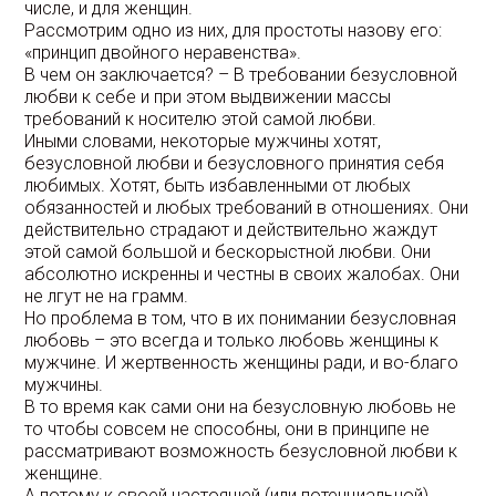
числе, и для женщин.
Рассмотрим одно из них, для простоты назову его:
«принцип двойного неравенства».
В чем он заключается? – В требовании безусловной
любви к себе и при этом выдвижении массы
требований к носителю этой самой любви.
Иными словами, некоторые мужчины хотят,
безусловной любви и безусловного принятия себя
любимых. Хотят, быть избавленными от любых
обязанностей и любых требований в отношениях. Они
действительно страдают и действительно жаждут
этой самой большой и бескорыстной любви. Они
абсолютно искренны и честны в своих жалобах. Они
не лгут не на грамм.
Но проблема в том, что в их понимании безусловная
любовь – это всегда и только любовь женщины к
мужчине. И жертвенность женщины ради, и во-благо
мужчины.
В то время как сами они на безусловную любовь не
то чтобы совсем не способны, они в принципе не
рассматривают возможность безусловной любви к
женщине.
А потому к своей настоящей (или потенциальной)