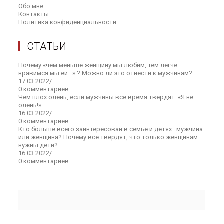
новой
Обо мне
Откроется
в
новой
вкладке
Контакты
Откроется
в
новой
вкладке
Политика конфиденциальности
Откроется
в
новой
вкладке
в
новой
вкладке
новой
вкладке
СТАТЬИ
вкладке
Почему «чем меньше женщину мы любим, тем легче
нравимся мы ей…» ? Можно ли это отнести к мужчинам?
17.03.2022
/
0 комментариев
Чем плох олень, если мужчины все время твердят: «Я не
олень!»
16.03.2022
/
0 комментариев
Кто больше всего заинтересован в семье и детях : мужчина
или женщина? Почему все твердят, что только женщинам
нужны дети?
16.03.2022
/
0 комментариев