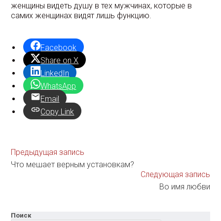
женщины видеть душу в тех мужчинах, которые в
самих женщинах видят лишь функцию.
Facebook
Share on X
LinkedIn
WhatsApp
Email
Copy Link
Еще
Предыдущая запись
статьи
Что мешает верным установкам?
Следующая запись
Во имя любви
Поиск