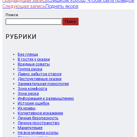
Предыдущая запись
Слишком хорош, чтобы быть правдой
Следующая запись
Поднять якоря
Поиск
Поиск
РУБРИКИ
Без глянца
В гостях у сказки
Вредные советы
Группа риска
Давно забытое старое
Деструктивные сказки
Занимательная психология
Зона комфорта
Зона риска
Информация к размышлению
История ошибок
Их нравы
Когнитивное искажение
Личная безопасность
Личное пространство
Манипуляция
Не все мужики козлы