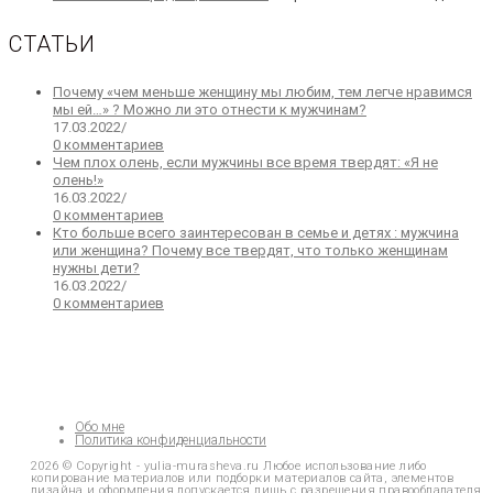
СТАТЬИ
Почему «чем меньше женщину мы любим, тем легче нравимся
мы ей…» ? Можно ли это отнести к мужчинам?
17.03.2022
/
0 комментариев
Чем плох олень, если мужчины все время твердят: «Я не
олень!»
16.03.2022
/
0 комментариев
Кто больше всего заинтересован в семье и детях : мужчина
или женщина? Почему все твердят, что только женщинам
нужны дети?
16.03.2022
/
0 комментариев
Обо мне
Политика конфиденциальности
2026 © Copyright - yulia-murasheva.ru Любое использование либо
копирование материалов или подборки материалов сайта, элементов
дизайна и оформления допускается лишь с разрешения правообладателя