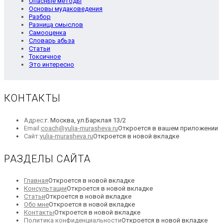
Опасные методы
Основы мудаковедения
Разбор
Разница смыслов
Самооценка
Словарь абьза
Статьи
Токсичное
Это интересно
КОНТАКТЫ
Адрес:
г. Москва, ул.Барклая 13/2
Email:
coach@yulia-murasheva.ru
Откроется в вашем приложении
Сайт:
yulia-murasheva.ru
Откроется в новой вкладке
РАЗДЕЛЫ САЙТА
Главная
Откроется в новой вкладке
Консультации
Откроется в новой вкладке
Статьи
Откроется в новой вкладке
Обо мне
Откроется в новой вкладке
Контакты
Откроется в новой вкладке
Политика конфиденциальности
Откроется в новой вкладке