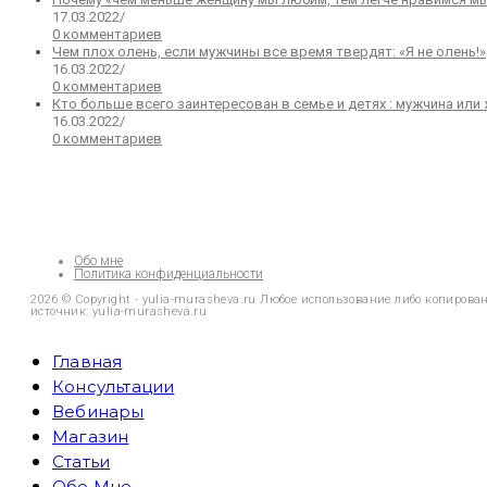
17.03.2022
/
0 комментариев
Чем плох олень, если мужчины все время твердят: «Я не олень!»
16.03.2022
/
0 комментариев
Кто больше всего заинтересован в семье и детях : мужчина ил
16.03.2022
/
0 комментариев
Обо мне
Политика конфиденциальности
2026 © Copyright - yulia-murasheva.ru Любое использование либо копиров
источник: yulia-murasheva.ru
Главная
Консультации
Вебинары
Магазин
Статьи
Обо Мне