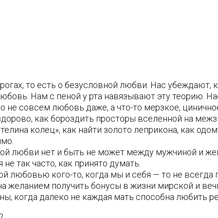
рогах, то есть о безусловной любви. Нас убеждают, 
любовь. Нам с пеной у рта навязывают эту теорию. Н
то не совсем любовь даже, а что-то мерзкое, цинично
 здорово, как бороздить просторы вселенной на меж
телина колец», как найти золото леприкона, как одо
имо.
ой любви нет и быть не может между мужчиной и же
не так часто, как принято думать.
й любовью кого-то, когда мы и себя — то не всегда
на желанием получить бонусы в жизни мирской и ве
ы, когда далеко не каждая мать способна любить р
?