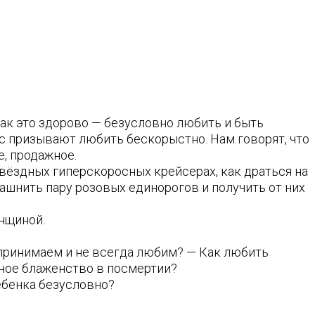
как это здорово — безусловно любить и быть
ас призывают любить бескорыстно. Нам говорят, что
е, продажное.
звёздных гиперскоросных крейсерах, как драться на
машнить пару розовых единорогов и получить от них
нщиной.
 принимаем и не всегда любим? — Как любить
чное блаженство в посмертии?
ебенка безусловно?