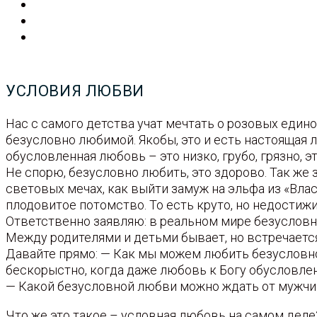
УСЛОВИЯ ЛЮБВИ
Нас с самого детства учат мечтать о розовых едино
безусловно любимой. Якобы, это и есть настоящая 
обусловленная любовь – это низко, грубо, грязно, э
Не спорю, безусловно любить, это здорово. Так же
световых мечах, как выйти замуж на эльфа из «Влас
плодовитое потомство. То есть круто, но недостиж
Ответственно заявляю: в реальном мире безусловн
Между родителями и детьми бывает, но встречается 
Давайте прямо: — Как мы можем любить безусловно
бескорыстно, когда даже любовь к Богу обусловле
— Какой безусловной любви можно ждать от мужчин
Что же это такое – условная любовь на самом деле