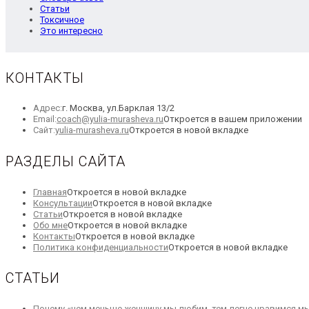
Статьи
Токсичное
Это интересно
КОНТАКТЫ
Адрес:
г. Москва, ул.Барклая 13/2
Email:
coach@yulia-murasheva.ru
Откроется в вашем приложении
Сайт:
yulia-murasheva.ru
Откроется в новой вкладке
РАЗДЕЛЫ САЙТА
Главная
Откроется в новой вкладке
Консультации
Откроется в новой вкладке
Статьи
Откроется в новой вкладке
Обо мне
Откроется в новой вкладке
Контакты
Откроется в новой вкладке
Политика конфиденциальности
Откроется в новой вкладке
СТАТЬИ
Почему «чем меньше женщину мы любим, тем легче нравимся мы