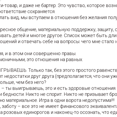
-товар, и даже не бартер. Это чувство, которое воз
соответствие сохраняется.
елать вид, мы вступаем в отношения без желания полу
нтересное общение, материальную поддержку, защиту,
ать детей и многое другое. Список может быть длин
шений и отвечать себе на вопросы: чего мне стало н
я, и в этом они совершенно правы.
оничными, это отношения на равных.
ЫВАЕШЬ. Только так, без этого простого равенств
т недостатки друг друга (предполагается, что они у
больше, чем без него?
– ты выигрываешь, это и есть здоровые отношения. 
 и бедности. Никто не спорит. Никто не призывает бр
но материальное. Игра в одни ворота недопустима!!!
 заботу – все это не имеет финансового эквивалента
на розовых единорогов и наконец-то осознать, что е