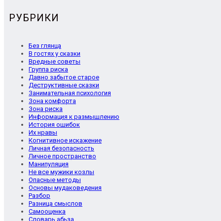
РУБРИКИ
Без глянца
В гостях у сказки
Вредные советы
Группа риска
Давно забытое старое
Деструктивные сказки
Занимательная психология
Зона комфорта
Зона риска
Информация к размышлению
История ошибок
Их нравы
Когнитивное искажение
Личная безопасность
Личное пространство
Манипуляция
Не все мужики козлы
Опасные методы
Основы мудаковедения
Разбор
Разница смыслов
Самооценка
Словарь абьза