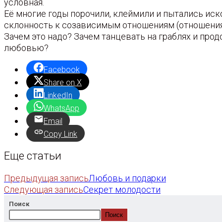
условная.
Её многие годы порочили, клеймили и пытались иско
склонность к созависимым отношениям (отношения 
Зачем это надо? Зачем танцевать на граблях и про
любовью?
Facebook
Share on X
LinkedIn
WhatsApp
Email
Copy Link
Еще статьи
Предыдущая запись
Любовь и подарки
Следующая запись
Секрет молодости
Поиск
Поиск