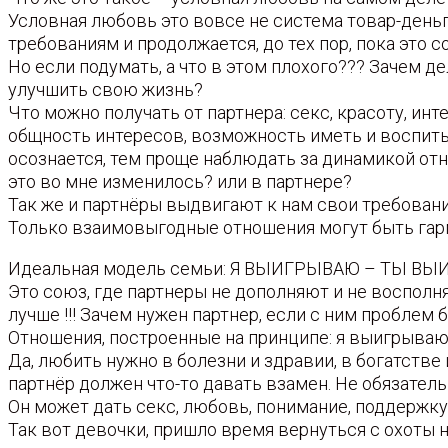
Условная любовь это вовсе не система товар-деньги
требованиям и продолжается, до тех пор, пока это 
Но если подумать, а что в этом плохого??? Зачем д
улучшить свою жизнь?
Что можно получать от партнера: секс, красоту, и
общность интересов, возможность иметь и воспитыв
осознается, тем проще наблюдать за динамикой отно
это во мне изменилось? или в партнере?
Так же и партнёры выдвигают к нам свои требовани
Только взаимовыгодные отношения могут быть гарм
Идеальная модель семьи: Я ВЫИГРЫВАЮ – ТЫ ВЫИГР
Это союз, где партнеры не дополняют и не восполня
лучше !!! Зачем нужен партнер, если с ним проблем 
Отношения, построенные на принципе: я выигрываю 
Да, любить нужно в болезни и здравии, в богатстве
партнёр должен что-то давать взамен. Не обязатель
Он может дать секс, любовь, понимание, поддержку,
Так вот девочки, пришло время вернуться с охоты 