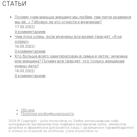
СТАТЬИ
Почему «чем меньше женщину мы любим, тем легче нравимся
мы ей…» ? Можно ли это отнести к мужчинам?
17.03.2022
/
0 комментариев
Чем плох олень, если мужчины все время твердят: «Я не
олень!»
16.03.2022
/
0 комментариев
Кто больше всего заинтересован в семье и детях : мужчина
или женщина? Почему все твердят, что только женщинам
нужны дети?
16.03.2022
/
0 комментариев
Обо мне
Политика конфиденциальности
2026 © Copyright - yulia-murasheva.ru Любое использование либо
копирование материалов или подборки материалов сайта, элементов
дизайна и оформления допускается лишь с разрешения правообладателя
и только со ссылкой на источник: yulia-murasheva.ru