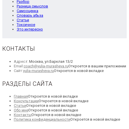
Разбор
Разница смыслов
Самооценка
Словарь абьза
Статьи
Токсичное
Это интересно
КОНТАКТЫ
Адрес:
г. Москва, ул.Барклая 13/2
Email:
coach@yulia-murasheva.ru
Откроется в вашем приложении
Сайт:
yulia-murasheva.ru
Откроется в новой вкладке
РАЗДЕЛЫ САЙТА
Главная
Откроется в новой вкладке
Консультации
Откроется в новой вкладке
Статьи
Откроется в новой вкладке
Обо мне
Откроется в новой вкладке
Контакты
Откроется в новой вкладке
Политика конфиденциальности
Откроется в новой вкладке