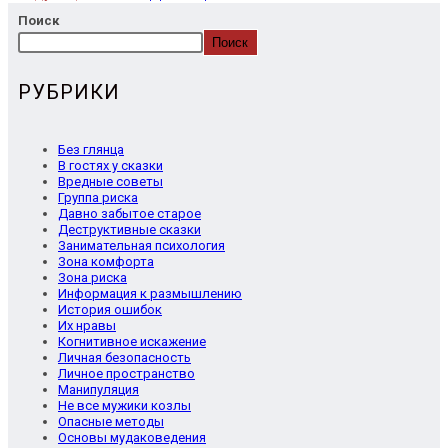
Поиск
Поиск
РУБРИКИ
Без глянца
В гостях у сказки
Вредные советы
Группа риска
Давно забытое старое
Деструктивные сказки
Занимательная психология
Зона комфорта
Зона риска
Информация к размышлению
История ошибок
Их нравы
Когнитивное искажение
Личная безопасность
Личное пространство
Манипуляция
Не все мужики козлы
Опасные методы
Основы мудаковедения