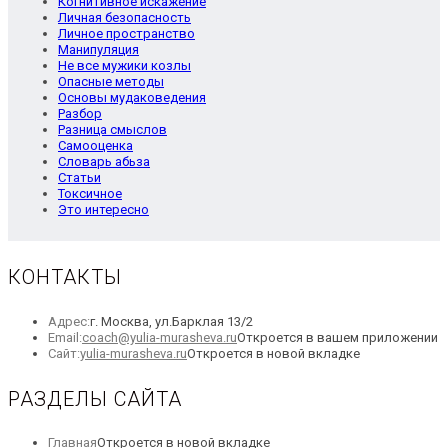
Когнитивное искажение
Личная безопасность
Личное пространство
Манипуляция
Не все мужики козлы
Опасные методы
Основы мудаковедения
Разбор
Разница смыслов
Самооценка
Словарь абьза
Статьи
Токсичное
Это интересно
КОНТАКТЫ
Адрес:
г. Москва, ул.Барклая 13/2
Email:
coach@yulia-murasheva.ru
Откроется в вашем приложении
Сайт:
yulia-murasheva.ru
Откроется в новой вкладке
РАЗДЕЛЫ САЙТА
Главная
Откроется в новой вкладке