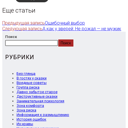
Еще статьи
Предыдущая запись
Ошибочный выбор
Следующая запись
А как у зверей: Не рожал — не мужик
Поиск
Поиск
РУБРИКИ
Без глянца
В гостях у сказки
Вредные советы
Группа риска
Давно забытое старое
Деструктивные сказки
Занимательная психология
Зона комфорта
Зона риска
Информация к размышлению
История ошибок
Их нравы