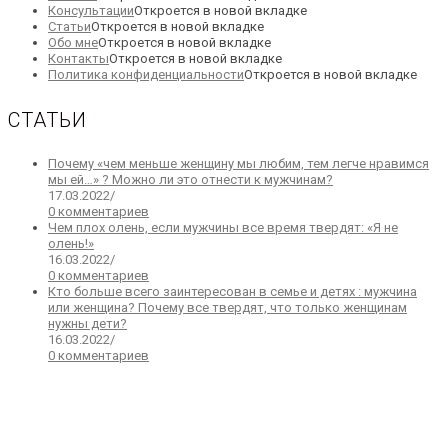
Консультации
Откроется в новой вкладке
Статьи
Откроется в новой вкладке
Обо мне
Откроется в новой вкладке
Контакты
Откроется в новой вкладке
Политика конфиденциальности
Откроется в новой вкладке
СТАТЬИ
Почему «чем меньше женщину мы любим, тем легче нравимся
мы ей…» ? Можно ли это отнести к мужчинам?
17.03.2022
/
0 комментариев
Чем плох олень, если мужчины все время твердят: «Я не
олень!»
16.03.2022
/
0 комментариев
Кто больше всего заинтересован в семье и детях : мужчина
или женщина? Почему все твердят, что только женщинам
нужны дети?
16.03.2022
/
0 комментариев