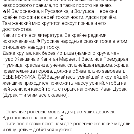
нездорового правила, то я таких просто не знаю.
🔥И Белоснежка, и Русалочка, и Золушка — все они
крайне похожи в своей токсичности. Адски причём.
Там женский мир крутится вокруг принца и его
достоинства.
Как и почти вся литература. За крайне редкими
исключениями. 🌟Русские народные сказки тоже в этом
отношении наводят тоску.
Даже крутая, как берез Иртыша (намного круче, чем
Чудо-Женщина и Капитан Марвелл) Василиса Премудрая
– умница, красавица, учёная, сильнейшая ведьма, жрица,
правительница города, должна обязательно завоевать
СЕБЕ МУЖИКА. 👆🤯Задумайтесь: умнейшей и крутейшей
женщине приходится приложить массу усилий, чтобы на
ней женился какой-то «… с горы», например, Иван-Дурак
(Дурак — и этим все сказано).
…Отличные ролевые модели для растущих девочек.
Вдохновляют на подвиги. 🙁
Почти все сказки дают нам две ролевые женские модели
и одну цель – добиться мужика.