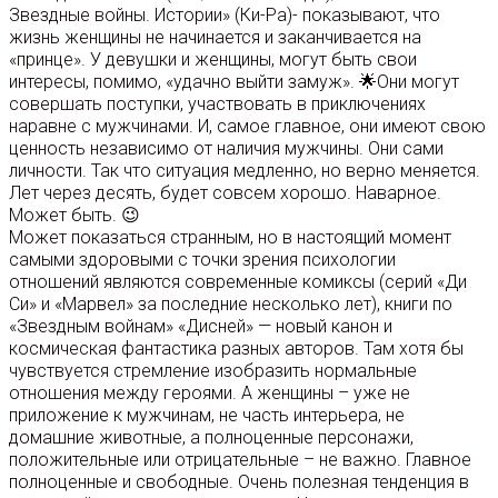
Звездные войны. Истории» (Ки-Ра)- показывают, что
жизнь женщины не начинается и заканчивается на
«принце». У девушки и женщины, могут быть свои
интересы, помимо, «удачно выйти замуж». 🌟Они могут
совершать поступки, участвовать в приключениях
наравне с мужчинами. И, самое главное, они имеют свою
ценность независимо от наличия мужчины. Они сами
личности. Так что ситуация медленно, но верно меняется.
Лет через десять, будет совсем хорошо. Наварное.
Может быть. 😉
Может показаться странным, но в настоящий момент
самыми здоровыми с точки зрения психологии
отношений являются современные комиксы (серий «Ди
Си» и «Марвел» за последние несколько лет), книги по
«Звездным войнам» «Дисней» — новый канон и
космическая фантастика разных авторов. Там хотя бы
чувствуется стремление изобразить нормальные
отношения между героями. А женщины – уже не
приложение к мужчинам, не часть интерьера, не
домашние животные, а полноценные персонажи,
положительные или отрицательные – не важно. Главное
полноценные и свободные. Очень полезная тенденция в