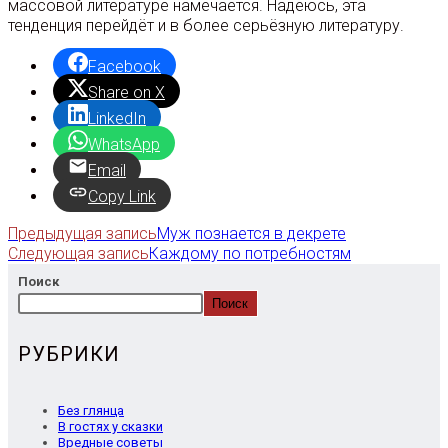
массовой литературе намечается. Надеюсь, эта
тенденция перейдёт и в более серьёзную литературу.
Facebook
Share on X
LinkedIn
WhatsApp
Email
Copy Link
Предыдущая запись
Муж познается в декрете
Еще
Следующая запись
Каждому по потребностям
статьи
Поиск
Поиск
РУБРИКИ
Без глянца
В гостях у сказки
Вредные советы