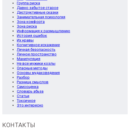
Группа риска
Давно забытое старое
Деструктивные сказки
Занимательная психология
Зона комфорта
Зона риска
Информация к размышлению
История ошибок
Их нравы
Когнитивное искажение
Личная безопасность
Личное пространство
Манипуляция
Не все мужики козлы
Опасные методы
Основы мудаковедения
Разбор
Разница смыслов
Самооценка
Словарь абьза
Статьи
Токсичное
Это интересно
КОНТАКТЫ