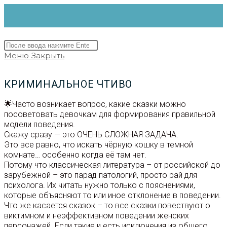
Перейти
к
содержимому
Поиск
на
Меню
Закрыть
сайте
КРИМИНАЛЬНОЕ ЧТИВО
🌟Часто возникает вопрос, какие сказки можно
посоветовать девочкам для формирования правильной
модели поведения.
Скажу сразу — это ОЧЕНЬ СЛОЖНАЯ ЗАДАЧА.
Это все равно, что искать чёрную кошку в темной
комнате… особенно когда её там нет.
Потому что классическая литература – от российской до
зарубежной – это парад патологий, просто рай для
психолога. Их читать нужно только с пояснениями,
которые объясняют то или иное отклонение в поведении.
Что же касается сказок – то все сказки повествуют о
виктимном и неэффективном поведении женских
персонажей. Если такие и есть исключения из общего