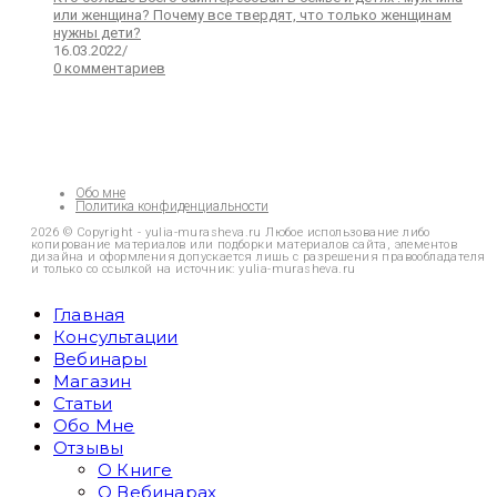
или женщина? Почему все твердят, что только женщинам
нужны дети?
16.03.2022
/
0 комментариев
Обо мне
Политика конфиденциальности
2026 © Copyright - yulia-murasheva.ru Любое использование либо
копирование материалов или подборки материалов сайта, элементов
дизайна и оформления допускается лишь с разрешения правообладателя
и только со ссылкой на источник: yulia-murasheva.ru
Главная
Консультации
Вебинары
Магазин
Статьи
Обо Мне
Отзывы
О Книге
О Вебинарах