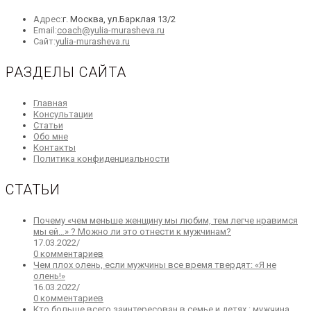
Адрес:
г. Москва, ул.Барклая 13/2
Откроется
Email:
coach@yulia-murasheva.ru
Откроется
в
Сайт:
yulia-murasheva.ru
в
вашем
новой
приложении
РАЗДЕЛЫ САЙТА
вкладке
Откроется
Главная
в
Откроется
Консультации
Откроется
новой
в
Статьи
в
вкладке
Откроется
новой
Обо мне
новой
в
Откроется
вкладке
Контакты
вкладке
новой
в
Откроется
Политика конфиденциальности
вкладке
новой
в
вкладке
новой
СТАТЬИ
вкладке
Почему «чем меньше женщину мы любим, тем легче нравимся
мы ей…» ? Можно ли это отнести к мужчинам?
17.03.2022
/
0 комментариев
Чем плох олень, если мужчины все время твердят: «Я не
олень!»
16.03.2022
/
0 комментариев
Кто больше всего заинтересован в семье и детях : мужчина