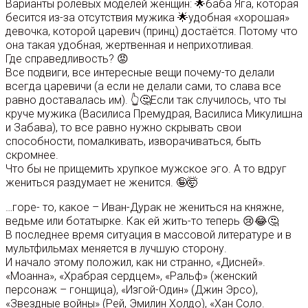
Варианты ролевых моделей женщин: 🌟баба Яга, которая
бесится из-за отсутствия мужика 🌟удобная «хорошая»
девочка, которой царевич (принц) достаётся. Потому что
она такая удобная, жертвенная и неприхотливая.
Где справедливость? 😡
Все подвиги, все интересные вещи почему-то делали
всегда царевичи (а если не делали сами, то слава все
равно доставалась им). 👆🤔Если так случилось, что ты
круче мужика (Василиса Премудрая, Василиса Микулишна
и Забава), то все равно нужно скрывать свои
способности, помалкивать, изворачиваться, быть
скромнее.
Что бы не прищемить хрупкое мужское эго. А то вдруг
жениться раздумает не женится. 🤪🤯
…горе- то, какое – Иван-Дурак не жениться на княжне,
ведьме или ботатырке. Как ей жить-то теперь 😢😂🤔
В последнее время ситуация в массовой литературе и в
мультфильмах меняется в лучшую сторону.
И начало этому положил, как ни странно, «Дисней».
«Моанна», «Храбрая сердцем», «Ральф» (женский
персонаж – гонщица), «Изгой-Один» (Джин Эрсо),
«Звездные войны» (Рей, Эмилин Холдо), «Хан Соло.