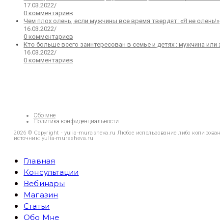
17.03.2022
/
0 комментариев
Чем плох олень, если мужчины все время твердят: «Я не олень!»
16.03.2022
/
0 комментариев
Кто больше всего заинтересован в семье и детях : мужчина ил
16.03.2022
/
0 комментариев
Обо мне
Политика конфиденциальности
2026 © Copyright - yulia-murasheva.ru Любое использование либо копиров
источник: yulia-murasheva.ru
Главная
Консультации
Вебинары
Магазин
Статьи
Обо Мне