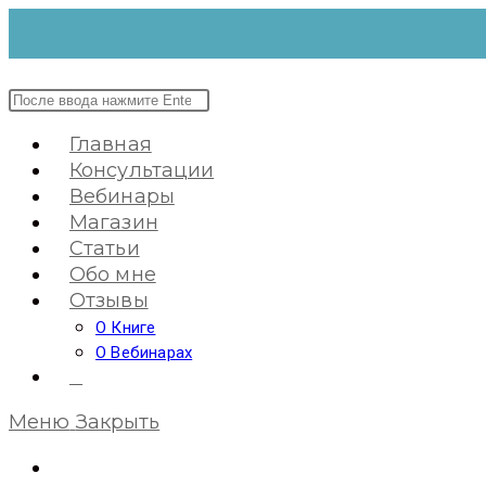
Перейти
к
содержимому
Поиск
на
Главная
сайте
Консультации
Вебинары
Магазин
Статьи
Обо мне
Отзывы
О Книге
О Вебинарах
0
Меню
Закрыть