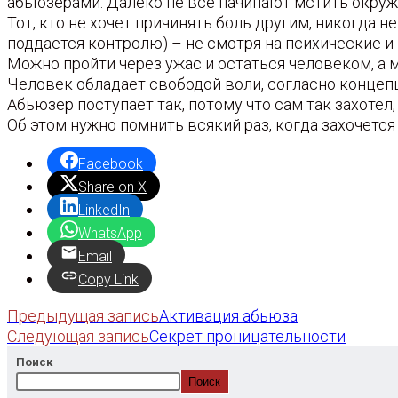
абьюзерами. Далеко не все начинают мстить окру
Тот, кто не хочет причинять боль другим, никогда н
поддается контролю) – не смотря на психические и
Можно пройти через ужас и остаться человеком, а 
Человек обладает свободой воли, согласно концепц
Абьюзер поступает так, потому что сам так захотел, 
Об этом нужно помнить всякий раз, когда захочется
Facebook
Share on X
LinkedIn
WhatsApp
Email
Copy Link
Еще
Предыдущая запись
Активация абьюза
Следующая запись
Секрет проницательности
статьи
Поиск
Поиск