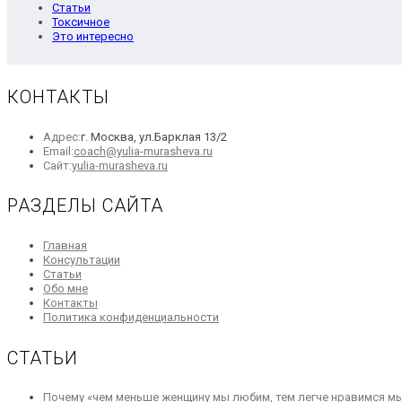
Статьи
Токсичное
Это интересно
КОНТАКТЫ
Адрес:
г. Москва, ул.Барклая 13/2
Откроется
Email:
coach@yulia-murasheva.ru
Откроется
в
Сайт:
yulia-murasheva.ru
в
вашем
новой
приложении
РАЗДЕЛЫ САЙТА
вкладке
Откроется
Главная
в
Откроется
Консультации
Откроется
новой
в
Статьи
в
вкладке
Откроется
новой
Обо мне
новой
в
Откроется
вкладке
Контакты
вкладке
новой
в
Откроется
Политика конфиденциальности
вкладке
новой
в
вкладке
новой
СТАТЬИ
вкладке
Почему «чем меньше женщину мы любим, тем легче нравимся мы