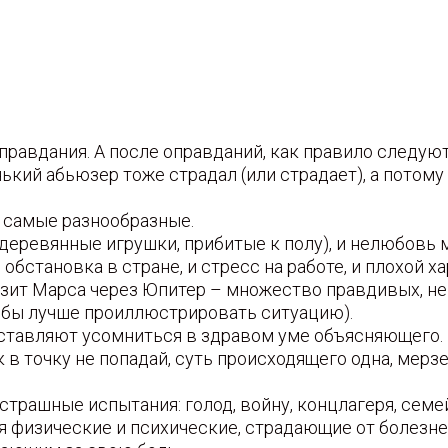
авдания. А после оправданий, как правило следуют
нький абьюзер тоже страдал (или страдает), а потом
ь самые разнообразные.
деревянные игрушки, прибитые к полу), и нелюбовь ма
бстановка в стране, и стресс на работе, и плохой ха
ранзит Марса через Юпитер – множество правдивых, н
тобы лучше проиллюстрировать ситуацию).
аставляют усомниться в здравом уме объясняющего. Н
 в точку не попадай, суть происходящего одна, мерзе
рашные испытания: голод, войну, концлагеря, семей
 физические и психические, страдающие от болезней