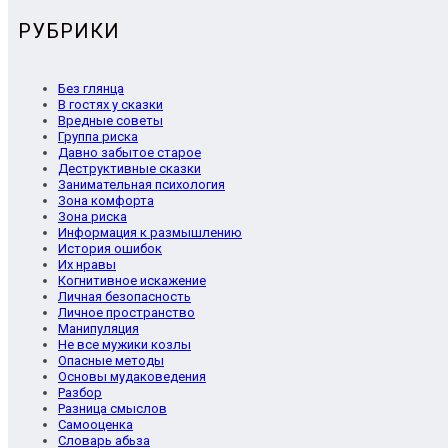
РУБРИКИ
Без глянца
В гостях у сказки
Вредные советы
Группа риска
Давно забытое старое
Деструктивные сказки
Занимательная психология
Зона комфорта
Зона риска
Информация к размышлению
История ошибок
Их нравы
Когнитивное искажение
Личная безопасность
Личное пространство
Манипуляция
Не все мужики козлы
Опасные методы
Основы мудаковедения
Разбор
Разница смыслов
Самооценка
Словарь абьза