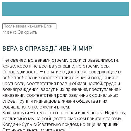
Перейти
к
содержимому
Поиск
на
Меню
Закрыть
сайте
ВЕРА В СПРАВЕДЛИВЫЙ МИР
Человечество веками стремилось к справедливости,
криво, косо и не всегда успешно, но стремилось.
Справедливость — понятие о должном, содержащее в
себе требование соответствия деяния и воздаяния: в
частности, соответствия прав и обязанностей, труда и
вознаграждения, заслуг и их признания, преступления и
наказания, соответствия роли различных социальных
слоёв, групп и индивидов в жизни общества и их
социального положения в нём.
Как ни крути – штука это полезная и желанная. Надеюсь,
когда-либо мы как общество сможем прийти к такому.
Когда-нибудь обязательно придем, но еще не пришли.
Это нужно знать и учитывать.