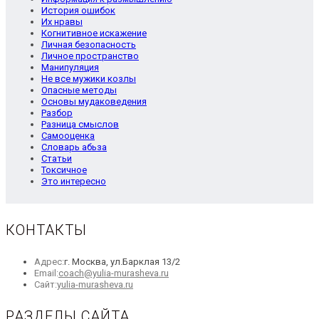
История ошибок
Их нравы
Когнитивное искажение
Личная безопасность
Личное пространство
Манипуляция
Не все мужики козлы
Опасные методы
Основы мудаковедения
Разбор
Разница смыслов
Самооценка
Словарь абьза
Статьи
Токсичное
Это интересно
КОНТАКТЫ
Адрес:
г. Москва, ул.Барклая 13/2
Откроется
Email:
coach@yulia-murasheva.ru
Откроется
в
Сайт:
yulia-murasheva.ru
в
вашем
новой
приложении
РАЗДЕЛЫ САЙТА
вкладке