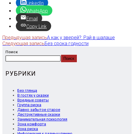
LinkedIn
WhatsApp
Email
Copy Link
Предыдущая запись
А как у зверей?: Рай в шалаше
Еще
Следующая запись
Без срока годности
статьи
Поиск
Поиск
РУБРИКИ
Без глянца
В гостях у сказки
Вредные советы
Группа риска
Давно забытое старое
Деструктивные сказки
Занимательная психология
Зона комфорта
Зона риска
Информация к размышлению